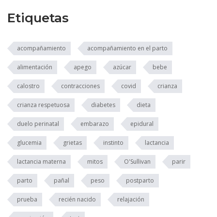
Etiquetas
acompañamiento
acompañamiento en el parto
alimentación
apego
azúcar
bebe
calostro
contracciones
covid
crianza
crianza respetuosa
diabetes
dieta
duelo perinatal
embarazo
epidural
glucemia
grietas
instinto
lactancia
lactancia materna
mitos
O'Sullivan
parir
parto
pañal
peso
postparto
prueba
recién nacido
relajación