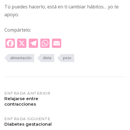
Tú puedes hacerlo, está en ti cambiar hábitos… yo te
apoyo.
Compártelo:
Facebook
X
Telegram
WhatsApp
Email
alimentación
dieta
peso
Navegación
ENTRADA ANTERIOR
Relajarse entre
contracciones
de
entradas
ENTRADA SIGUIENTE
Diabetes gestacional